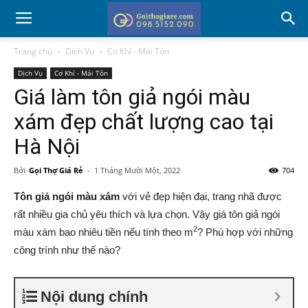
Trang chủ
Dịch Vụ
Cơ Khí - Mái Tôn
Dịch Vụ
Cơ Khí - Mái Tôn
Giá làm tôn giả ngói màu
xám đẹp chất lượng cao tại
Hà Nội
Bởi
Gọi Thợ Giá Rẻ
-
1 Tháng Mười Một, 2022
704
Tôn giả ngói màu xám
với vẻ đẹp hiện đại, trang nhã được
rất nhiều gia chủ yêu thích và lựa chọn. Vậy giá tôn giả ngói
2
màu xám bao nhiêu tiền nếu tính theo m
? Phù hợp với những
công trình như thế nào?
Nội dung chính