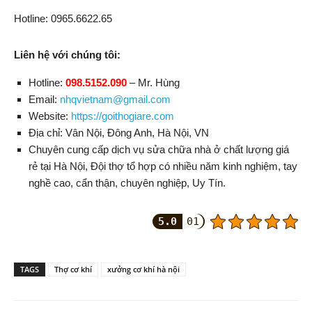
Hotline: 0965.6622.65
Liên hệ với chúng tôi:
Hotline:
098.5152.090
–
Mr. Hùng
Email:
nhqvietnam@gmail.com
Website:
https://goithogiare.com
Địa chỉ:
Vân Nội, Đông Anh
,
Hà Nội
,
VN
Chuyên cung cấp dịch vụ sửa chữa nhà ở chất lượng giá
rẻ tại Hà Nội, Đội thợ tổ hợp có nhiều năm kinh nghiệm, tay
nghề cao, cẩn thận, chuyên nghiệp, Uy Tín.
5.0
01
TAGS
Thợ cơ khí
xưởng cơ khí hà nội