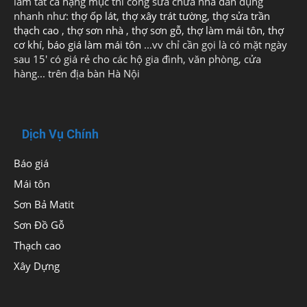
làm tất cả hạng mục thi công sửa chữa nhà dân dụng
nhanh như:
thợ ốp lát
,
thợ xây trát tường
,
thợ sửa trần
thạch cao
,
thợ sơn nhà
,
thợ sơn gỗ
,
thợ làm mái tôn
,
thợ
cơ khí
,
báo giá làm mái tôn
...vv chỉ cần gọi là có mặt ngày
sau 15' có giá rẻ cho các hộ gia đình, văn phòng, cửa
hàng... trên địa bàn Hà Nội
Dịch Vụ Chính
Báo giá
Mái tôn
Sơn Bả Matit
Sơn Đồ Gỗ
Thạch cao
Xây Dựng