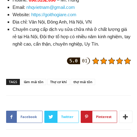
Email:
nhqvietnam@gmail.com
Website:
https://goithogiare.com
Địa chỉ:
Vân Nội, Đông Anh
,
Hà Nội
,
VN
Chuyên cung cấp dịch vụ sửa chữa nhà ở chất lượng giá
rẻ tại Hà Nội, Đội thợ tổ hợp có nhiều năm kinh nghiệm, tay
nghề cao, cẩn thận, chuyên nghiệp, Uy Tín.
5.0
01
TAGS
làm mái tôn
Thợ cơ khí
thợ mái tôn
Facebook
Twitter
Pinterest