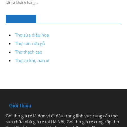
tất cả khách hàng...
Dịch Vụ Khác
Thợ sửa điều hòa
Thợ sơn cửa gỗ
Thợ thạch cao
Thợ cơ khí, hàn xì
Giới thiệu
Gọi thợ giá rẻ là đơn vị đi đầu trong lĩnh vực cung cấp thợ
sửa chữa nhà giá rẻ tại Hà Nội, Gọi thợ giá rẻ cung cấp thợ