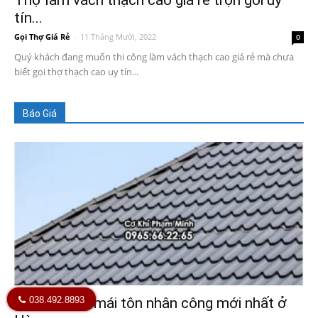
Thợ làm vách thạch cao giá rẻ trọn gói uy
tín...
Gọi Thợ Giá Rẻ
-
11 Tháng Mười, 2022
0
Quý khách đang muốn thi công làm vách thạch cao giá rẻ mà chưa
biết gọi thợ thạch cao uy tín...
Báo Giá
Báo giá làm mái tôn nhân công mới nhất ở
038.492.8893