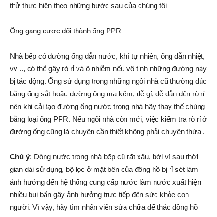
thử thực hiện theo những bước sau của chúng tôi
Ống gang được đổi thành ống PPR
Nhà bếp có đường ống dẫn nước, khí tự nhiên, ống dẫn nhiệt,
vv .., có thể gây rò rỉ và ô nhiễm nếu vô tình những đường này
bị tác động. Ống sử dụng trong những ngôi nhà cũ thường đúc
bằng ống sắt hoặc đường ống mạ kẽm, dễ gỉ, dễ dẫn đến rò rỉ
nên khi cải tạo đường ống nước trong nhà hãy thay thế chúng
bằng loại ống PPR. Nếu ngôi nhà còn mới, việc kiểm tra rò rỉ ở
đường ống cũng là chuyện cần thiết không phải chuyện thừa .
Chú ý:
Dòng nước trong nhà bếp cũ rất xấu, bởi vì sau thời
gian dài sử dụng, bộ lọc ở mặt bên của đồng hồ bị rỉ sét làm
ảnh hưởng đến hệ thống cung cấp nước làm nước xuất hiện
nhiều bụi bẩn gây ảnh hưởng trực tiếp đến sức khỏe con
người. Vì vậy, hãy tìm nhân viên sửa chữa để tháo đồng hồ