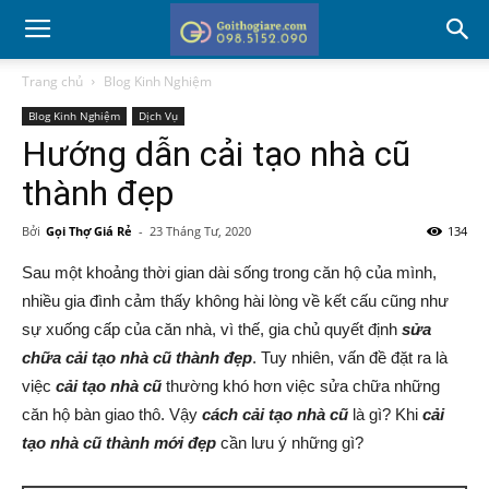
Trang chủ
Blog Kinh Nghiệm
Blog Kinh Nghiệm
Dịch Vụ
Hướng dẫn cải tạo nhà cũ
thành đẹp
Bởi
Gọi Thợ Giá Rẻ
-
23 Tháng Tư, 2020
134
Sau một khoảng thời gian dài sống trong căn hộ của mình,
nhiều gia đình cảm thấy không hài lòng về kết cấu cũng như
sự xuống cấp của căn nhà, vì thế, gia chủ quyết định
sửa
chữa cải tạo nhà cũ thành đẹp
. Tuy nhiên, vấn đề đặt ra là
việc
cải tạo nhà cũ
thường khó hơn việc sửa chữa những
căn hộ bàn giao thô. Vậy
cách cải tạo nhà cũ
là gì? Khi
cải
tạo nhà cũ thành mới đẹp
cần lưu ý những gì?