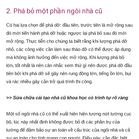
2. Phá bỏ một phần ngôi nhà cũ
Có hai lựa chọn để phá dỡ: đầu tiên, trước tiên là mở rộng sau
đó mới tiến hành phá dỡ hoặc ngược lại phá bỏ sau đó mới
mở rộng. Thực tiễn cho chúng ta biết rằng khi lượng phá dỡ
nhỏ, các công việc cần làm sau tháo dỡ có thể được áp dụng
mà không ảnh hưởng đến việc mở rộng. Khi lượng phá bỏ
lớn, tốt nhất là nên cân nhắc xem thứ gì nên được phá dỡ đầu
tiên bởi khi phá dỡ sẽ gây nên rung động lớn, tiếng ồn lớn, bụi
và rác nhiều gây cản trở quá trình thi công.
>> Sửa chữa cải tạo nhà cũ khoa học có trình tự rõ ràng
Một số ngôi nhà cũ có thể xuất hiện hiện tượng nứt tường cục
bộ, lúc này nhất định không được bỏ đi các phần trụ của
tường để đảm bảo sự an toàn về cấu trúc của ngôi nhà và cả
sự an toàn cho tính mạng con người. Điều này, cần đặc biệt