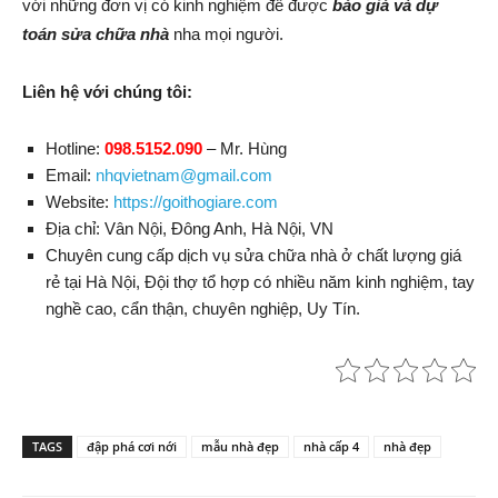
với những đơn vị có kinh nghiệm để được
báo giá và dự
toán sửa chữa nhà
nha mọi người.
Liên hệ với chúng tôi:
Hotline:
098.5152.090
–
Mr. Hùng
Email:
nhqvietnam@gmail.com
Website:
https://goithogiare.com
Địa chỉ:
Vân Nội, Đông Anh
,
Hà Nội
,
VN
Chuyên cung cấp dịch vụ sửa chữa nhà ở chất lượng giá
rẻ tại Hà Nội, Đội thợ tổ hợp có nhiều năm kinh nghiệm, tay
nghề cao, cẩn thận, chuyên nghiệp, Uy Tín.
TAGS
đập phá cơi nới
mẫu nhà đẹp
nhà cấp 4
nhà đẹp