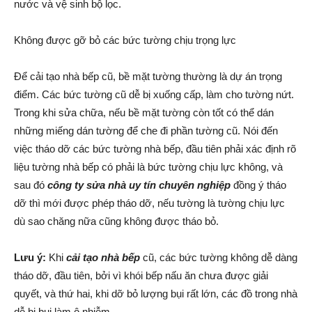
nước và vệ sinh bộ lọc.
Không được gỡ bỏ các bức tường chịu trọng lực
Để cải tạo nhà bếp cũ, bề mặt tường thường là dự án trọng
điểm. Các bức tường cũ dễ bị xuống cấp, làm cho tường nứt.
Trong khi sửa chữa, nếu bề mặt tường còn tốt có thể dán
những miếng dán tường để che đi phần tường cũ. Nói đến
việc tháo dỡ các bức tường nhà bếp, đầu tiên phải xác định rõ
liệu tường nhà bếp có phải là bức tường chịu lực không, và
sau đó
công ty sửa nhà uy tín chuyên nghiệp
đồng ý tháo
dỡ thì mới được phép tháo dỡ, nếu tường là tường chịu lực
dù sao chăng nữa cũng không được tháo bỏ.
Lưu ý:
Khi
cải tạo nhà bếp
cũ, các bức tường không dễ dàng
tháo dỡ, đầu tiên, bởi vì khói bếp nấu ăn chưa được giải
quyết, và thứ hai, khi dỡ bỏ lượng bụi rất lớn, các đồ trong nhà
dễ bị bụi làm ô nhiễm.