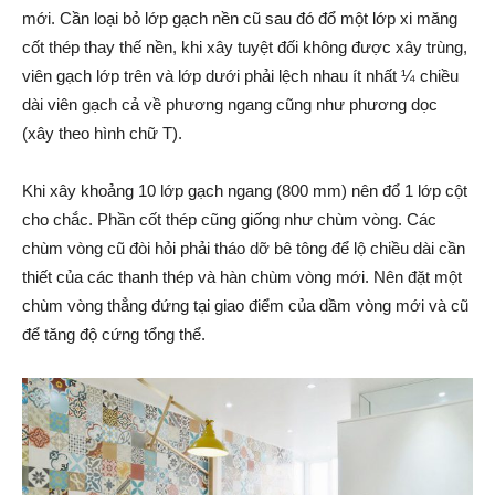
mới. Cần loại bỏ lớp gạch nền cũ sau đó đổ một lớp xi măng
cốt thép thay thế nền, khi xây tuyệt đối không được xây trùng,
viên gạch lớp trên và lớp dưới phải lệch nhau ít nhất ¼ chiều
dài viên gạch cả về phương ngang cũng như phương dọc
(xây theo hình chữ T).
Khi xây khoảng 10 lớp gạch ngang (800 mm) nên đổ 1 lớp cột
cho chắc. Phần cốt thép cũng giống như chùm vòng. Các
chùm vòng cũ đòi hỏi phải tháo dỡ bê tông để lộ chiều dài cần
thiết của các thanh thép và hàn chùm vòng mới. Nên đặt một
chùm vòng thẳng đứng tại giao điểm của dầm vòng mới và cũ
để tăng độ cứng tổng thể.