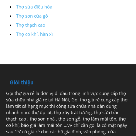
Thợ sửa điều hòa
Thợ sơn cửa gỗ
Thợ thạch cao
Thợ cơ khí, hàn xì
Giới thiệu
Gọi thợ giá rẻ là đơn vị đi đầu trong lĩnh vực cung cấp thợ
sửa chữa nhà giá rẻ tại Hà Nội, Gọi thợ giá rẻ cung cấp thợ
làm tất cả hạng mục thi công sửa chữa nhà dân dụng
nhanh như:
thợ ốp lát
,
thợ xây trát tường
,
thợ sửa trần
thạch cao
,
thợ sơn nhà
,
thợ sơn gỗ
,
thợ làm mái tôn
,
thợ
cơ khí
,
báo giá làm mái tôn
...vv chỉ cần gọi là có mặt ngày
sau 15' có giá rẻ cho các hộ gia đình, văn phòng, cửa