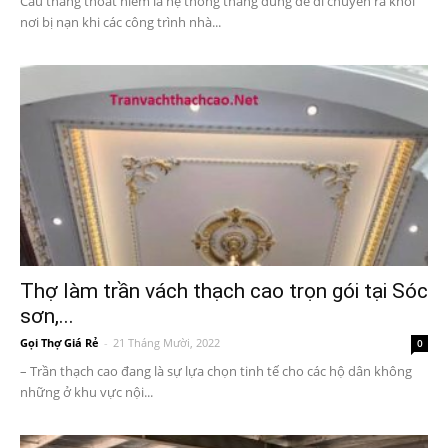
Cầu thang thoát hiểm là hệ thống thang dùng để di chuyển ra khỏi
nơi bị nạn khi các công trình nhà...
Thợ làm trần vách thạch cao trọn gói tại Sóc
sơn,...
Gọi Thợ Giá Rẻ
-
21 Tháng Mười, 2022
0
– Trần thạch cao đang là sự lựa chọn tinh tế cho các hộ dân không
những ở khu vực nội...