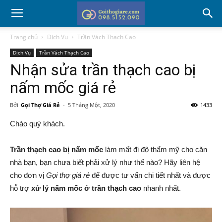
Trang chủ
Dịch Vụ
Trần Vách Thạch Cao
Dịch Vụ
Trần Vách Thạch Cao
Nhận sửa trần thạch cao bị
nấm mốc giá rẻ
Bởi
Gọi Thợ Giá Rẻ
-
5 Tháng Một, 2020
1433
Chào quý khách.
Trần thạch cao bị nấm mốc
làm mất đi độ thẩm mỹ cho căn
nhà bạn, bạn chưa biết phải xử lý như thế nào? Hãy liên hệ
cho đơn vị
Gọi thợ giá rẻ
để được tư vấn chi tiết nhất và được
hỗ trợ
xử lý nấm mốc ở trần thạch cao
nhanh nhất.