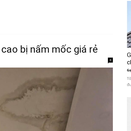
 cao bị nấm mốc giá rẻ
G
0
c
Gọ
Tô
đư