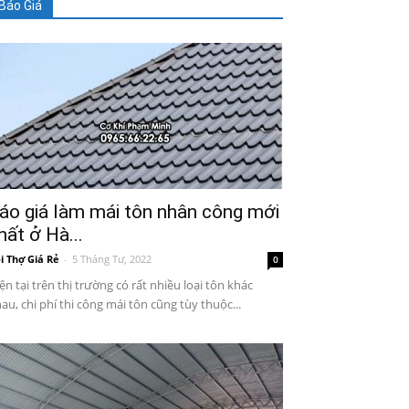
Báo Giá
áo giá làm mái tôn nhân công mới
hất ở Hà...
i Thợ Giá Rẻ
-
5 Tháng Tư, 2022
0
ện tại trên thị trường có rất nhiều loại tôn khác
au, chi phí thi công mái tôn cũng tùy thuộc...