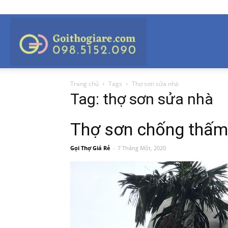
Gọi
Trang chủ
Tags
Thợ sơn sửa nhà
Thợ
Tag: thợ sơn sửa nhà
Thợ sơn chống thấm 
Giá
Gọi Thợ Giá Rẻ
-
7 Tháng Một, 2020
Rẻ