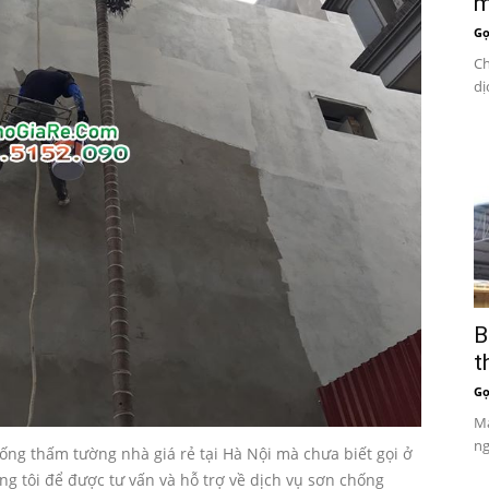
m
Gọ
Ch
dị
B
t
Gọ
Má
ng
ng thấm tường nhà giá rẻ tại Hà Nội mà chưa biết gọi ở
úng tôi để được tư vấn và hỗ trợ về dịch vụ sơn chống