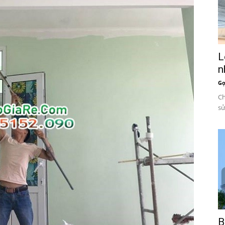
L
n
Gọ
Ch
sử
B