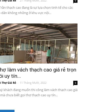
i Thợ Giá Rẻ
-
21 Tháng Mười, 2022
0
Trần thạch cao đang là sự lựa chọn tinh tế cho các
 dân không những ở khu vực nội...
hợ làm vách thạch cao giá rẻ trọn
ói uy tín...
i Thợ Giá Rẻ
-
11 Tháng Mười, 2022
0
ý khách đang muốn thi công làm vách thạch cao giá
 mà chưa biết gọi thợ thạch cao uy tín...