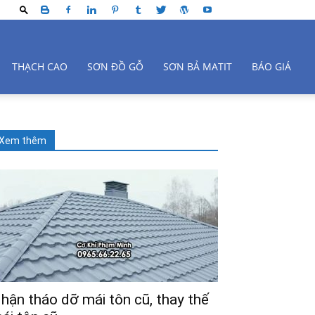
THẠCH CAO
SƠN ĐỒ GỖ
SƠN BẢ MATIT
BÁO GIÁ
Xem thêm
hận tháo dỡ mái tôn cũ, thay thế