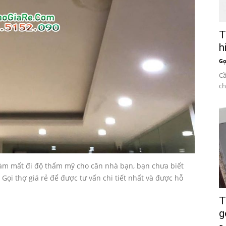
T
h
Gọ
Cầ
ch
àm mất đi độ thẩm mỹ cho căn nhà bạn, bạn chưa biết
 Gọi thợ giá rẻ để được tư vấn chi tiết nhất và được hỗ
T
g