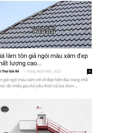
iá làm tôn giả ngói màu xám đẹp
hất lượng cao...
i Thợ Giá Rẻ
-
1 Tháng Mười Một, 2022
0
n giả ngói màu xám với vẻ đẹp hiện đại, trang nhã
ợc rất nhiều gia chủ yêu thích và lựa chọn....