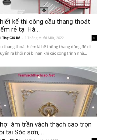
hiết kế thi công cầu thang thoát
iểm rẻ tại Hà...
i Thợ Giá Rẻ
-
1 Tháng Mười Một, 2022
0
u thang thoát hiểm là hệ thống thang dùng để di
uyển ra khỏi nơi bị nạn khi các công trình nhà...
hợ làm trần vách thạch cao trọn
ói tại Sóc sơn,...