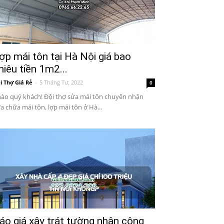
ợp mái tôn tại Hà Nội giá bao
hiêu tiền 1m2...
i Thợ Giá Rẻ
-
5 Tháng Tư, 2022
0
ào quý khách! Đội thợ sửa mái tôn chuyên nhận
a chữa mái tôn, lợp mái tôn ở Hà...
áo giá xây trát tường nhân công