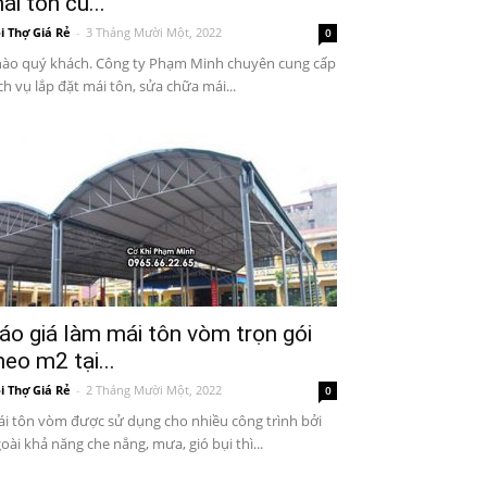
ái tôn cũ...
i Thợ Giá Rẻ
-
3 Tháng Mười Một, 2022
0
ào quý khách. Công ty Phạm Minh chuyên cung cấp
ch vụ lắp đặt mái tôn, sửa chữa mái...
áo giá làm mái tôn vòm trọn gói
heo m2 tại...
i Thợ Giá Rẻ
-
2 Tháng Mười Một, 2022
0
i tôn vòm được sử dụng cho nhiều công trình bởi
oài khả năng che nắng, mưa, gió bụi thì...