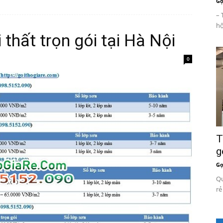
Gọ
– 
hộ
thất trọn gói tại Hà Nội
0
T
g
Gọ
Qu
rẻ