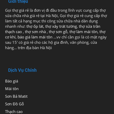
Giới thiệu
Gọi thợ giá rẻ là đơn vị đi đầu trong lĩnh vực cung cấp thợ
sửa chữa nhà giá rẻ tại Hà Nội, Gọi thợ giá rẻ cung cấp thợ
làm tất cả hạng mục thi công sửa chữa nhà dân dụng
nhanh như:
thợ ốp lát
,
thợ xây trát tường
,
thợ sửa trần
thạch cao
,
thợ sơn nhà
,
thợ sơn gỗ
,
thợ làm mái tôn
,
thợ
cơ khí
,
báo giá làm mái tôn
...vv chỉ cần gọi là có mặt ngày
sau 15' có giá rẻ cho các hộ gia đình, văn phòng, cửa
hàng... trên địa bàn Hà Nội
Dịch Vụ Chính
Báo giá
Mái tôn
Sơn Bả Matit
Sơn Đồ Gỗ
Thạch cao