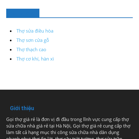
Dịch Vụ Khác
Thợ sửa điều hòa
Thợ sơn cửa gỗ
Thợ thạch cao
Thợ cơ khí, hàn xì
Giới thiệu
Gọi thợ giá rẻ là đơn vị đi đầu trong lĩnh vực cung cấp thợ
sửa chữa nhà giá rẻ tại Hà Nội, Gọi thợ giá rẻ cung cấp thợ
làm tất cả hạng mục thi công sửa chữa nhà dân dụng
nhanh như:
thợ ốp lát
,
thợ xây trát tường
,
thợ sửa trần