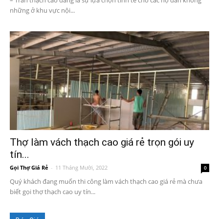
– Trần thạch cao đang là sự lựa chọn tinh tế cho các hộ dân không
những ở khu vực nội...
Thợ làm vách thạch cao giá rẻ trọn gói uy
tín...
Gọi Thợ Giá Rẻ
-
11 Tháng Mười, 2022
0
Quý khách đang muốn thi công làm vách thạch cao giá rẻ mà chưa
biết gọi thợ thạch cao uy tín...