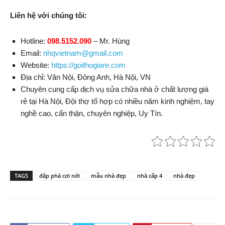
Liên hệ với chúng tôi:
Hotline:
098.5152.090
–
Mr. Hùng
Email:
nhqvietnam@gmail.com
Website:
https://goithogiare.com
Địa chỉ:
Vân Nội, Đông Anh
,
Hà Nội
,
VN
Chuyên cung cấp dịch vụ sửa chữa nhà ở chất lượng giá
rẻ tại Hà Nội, Đội thợ tổ hợp có nhiều năm kinh nghiệm, tay
nghề cao, cẩn thận, chuyên nghiệp, Uy Tín.
TAGS
đập phá cơi nới
mẫu nhà đẹp
nhà cấp 4
nhà đẹp