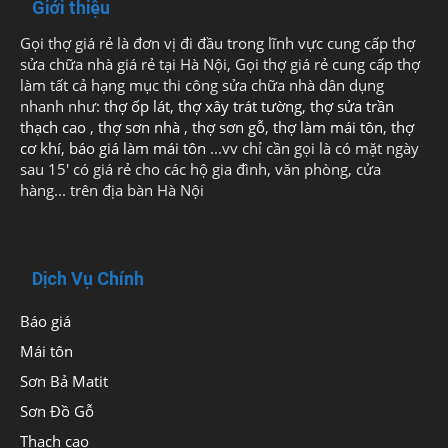
Giới thiệu
Gọi thợ giá rẻ là đơn vị đi đầu trong lĩnh vực cung cấp thợ
sửa chữa nhà giá rẻ tại Hà Nội, Gọi thợ giá rẻ cung cấp thợ
làm tất cả hạng mục thi công sửa chữa nhà dân dụng
nhanh như:
thợ ốp lát
,
thợ xây trát tường
,
thợ sửa trần
thạch cao
,
thợ sơn nhà
,
thợ sơn gỗ
,
thợ làm mái tôn
,
thợ
cơ khí
,
báo giá làm mái tôn
...vv chỉ cần gọi là có mặt ngày
sau 15' có giá rẻ cho các hộ gia đình, văn phòng, cửa
hàng... trên địa bàn Hà Nội
Dịch Vụ Chính
Báo giá
Mái tôn
Sơn Bả Matit
Sơn Đồ Gỗ
Thạch cao